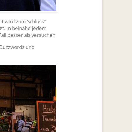
net wird zum Schluss"
agt. In beinahe jedem
all besser als versuchen.
e Buzzwords und