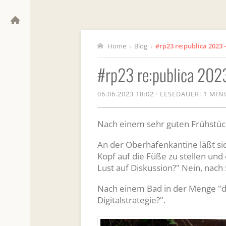
Home
›
Blog
›
#rp23 re:publica 2023 -
#rp23 re:publica 2023
06.06.2023 18:02
·
LESEDAUER: 1 MI
Nach einem sehr guten Frühstück
An der Oberhafenkantine läßt 
Kopf auf die Füße zu stellen und 
Lust auf Diskussion?" Nein, nach
Nach einem Bad in der Menge "di
Digitalstrategie?".