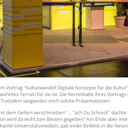
em Vortrag "Kulturwandel! Digitale Konzepte für die Kultur"
ohntes Terrain für sie ist. Die Kerninhalte ihres Vortrags 
. Trotzdem langweilen mich solche Präsentationen.
 dem Gehirn verschmelzen" ... "ach Du Schreck" dachte i
sion wird da wohl zum Besten gegeben? Am Ende aber inte
Charité-Universitätsmedizin, gab einen Einblick in die Neu