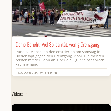
Demo-Bericht: Viel Solidarität, wenig Grenzgang
Rund 80 Menschen demonstrierten am Samstag in
Biedenkopf gegen den Grenzgang-Mohr. Die meisten
reisten mit der Bahn an. Über die Figur selbst sprach
kaum jemand.
21.07.2026 7:35 - weiterlesen
Videos