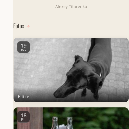
Alexey Titarenko
Fotos
19
JUL
Flitze
18
JUL