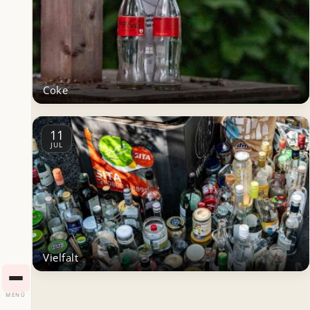
Coke
11
JUL
Vielfalt
MENÜ