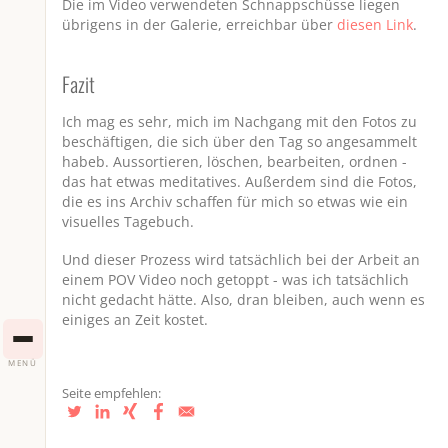
l
u
e
n
Die im Video verwendeten Schnappschüsse liegen
übrigens in der Galerie, erreichbar über
diesen Link
.
a
t
t
t
y
e
t
e
Fazit
i
r
n
f
Ich mag es sehr, mich im Nachgang mit den Fotos zu
g
u
beschäftigen, die sich über den Tag so angesammelt
habeb. Aussortieren, löschen, bearbeiten, ordnen -
s
l
das hat etwas meditatives. Außerdem sind die Fotos,
l
die es ins Archiv schaffen für mich so etwas wie ein
s
visuelles Tagebuch.
c
Und dieser Prozess wird tatsächlich bei der Arbeit an
r
einem POV Video noch getoppt - was ich tatsächlich
e
nicht gedacht hätte. Also, dran bleiben, auch wenn es
einiges an Zeit kostet.
e
n
MENÜ
Seite empfehlen: