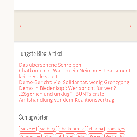
Jüngste Blog-Artikel
Das übersehene Schreiben
Chatkontrolle: Warum ein Nein im EU-Parlament
keine Rolle spielt
Demo-Bericht: Viel Solidarität, wenig Grenzgang
Demo in Biedenkopf: Wer spricht für wen?
„Zögerlich und unklug" - BUNTs erste
Amtshandlung vor dem Koalitionsvertrag
Schlagwörter
Move35
Marburg
Chatkontrolle
Pharma
Sonstiges
Grenzgang
Blog
Ihk
Spd
Film
Reisen
Berlin
Ki