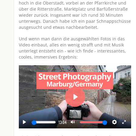
hoch in die Oberstadt, vorbei an der Pfarrkirche und
über die Ritterstraße, Marktplatz und Barfüßerstraße
wieder zurück. Insgesamt war ich rund 30 Minuten
unterwegs. Danach habe ich ein paar Schnappschüsse
ausgesucht und etwas nachbearbeitet.
Und wenn man dann die ausgewählten Fotos in das
Video einbaut, alles ein wenig strafft und mit Musik
unterlegt entsteht ein - wie ich finde - interessantes,
cooles, immersives Ergebnis:
P
l
a
13:04
y
P
M
S
E