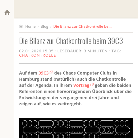
›
›
Blog
Die Bilanz zur Chatkontrolle beim 39C3
Home
Die Bilanz zur Chatkontrolle beim 39C3
02.01.2026 15:05
·
LESEDAUER: 3 MINUTEN
·
TAG:
CHATKONTROLLE
Auf dem
39C3
des Chaos Computer Clubs in
Hamburg stand (natürlich) auch die Chatkontrolle
auf der Agenda. In ihrem
Vortrag
geben die beiden
Referenten einen hervorragenden Überblick über die
Entwicklungen der vergangenen drei Jahre und
zeigen auf, wie es weitergeht.