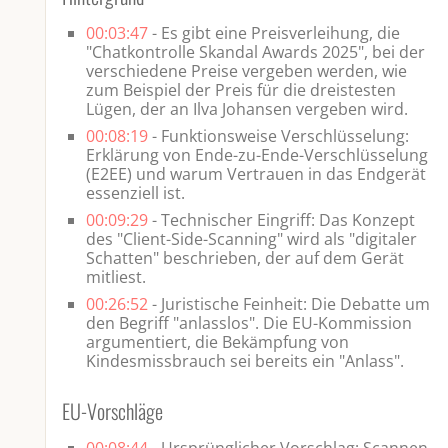
e
00:03:47
- Es gibt eine Preisverleihung, die
e
"Chatkontrolle Skandal Awards 2025", bei der
verschiedene Preise vergeben werden, wie
n
zum Beispiel der Preis für die dreistesten
Lügen, der an Ilva Johansen vergeben wird.
00:08:19
- Funktionsweise Verschlüsselung:
Erklärung von Ende-zu-Ende-Verschlüsselung
(E2EE) und warum Vertrauen in das Endgerät
essenziell ist.
00:09:29
- Technischer Eingriff: Das Konzept
des "Client-Side-Scanning" wird als "digitaler
Schatten" beschrieben, der auf dem Gerät
mitliest.
00:26:52
- Juristische Feinheit: Die Debatte um
den Begriff "anlasslos". Die EU-Kommission
argumentiert, die Bekämpfung von
Kindesmissbrauch sei bereits ein "Anlass".
EU-Vorschläge
00:08:44
- Ursprünglicher Vorschlag: Scannen