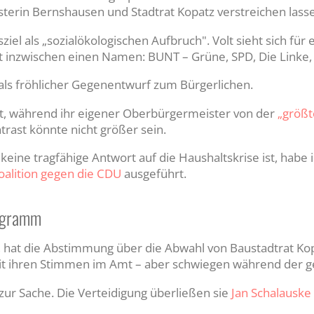
erin Bernshausen und Stadtrat Kopatz verstreichen lass
sziel als „sozialökologischen Aufbruch". Volt sieht sich für
t inzwischen einen Namen: BUNT – Grüne, SPD, Die Linke, V
 als fröhlicher Gegenentwurf zum Bürgerlichen.
nnt, während ihr eigener Oberbürgermeister von der
„größt
trast könnte nicht größer sein.
keine tragfähige Antwort auf die Haushaltskrise ist, habe
oalition gegen die CDU
ausgeführt.
rogramm
t, hat die Abstimmung über die Abwahl von Baustadtrat Kop
it ihren Stimmen im Amt – aber schwiegen während der 
zur Sache. Die Verteidigung überließen sie
Jan Schalauske