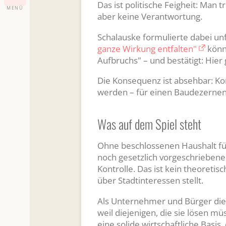
Das ist politische Feigheit: Man 
MENÜ
aber keine Verantwortung.
Schalauske formulierte dabei unf
ganze Wirkung entfalten"
könne
Aufbruchs" – und bestätigt: Hier
Die Konsequenz ist absehbar: K
werden – für einen Baudezernente
Was auf dem Spiel steht
Ohne beschlossenen Haushalt füh
noch gesetzlich vorgeschrieben
Kontrolle. Das ist kein theoretis
über Stadtinteressen stellt.
Als Unternehmer und Bürger dies
weil diejenigen, die sie lösen m
eine solide wirtschaftliche Basi