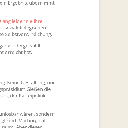
gt ein Ergebnis, übernimmt
slang leider nie ihre
s „sozialökologischen
he Selbstverwirklichung.
ogar wiedergewählt
t erreicht hat.
g. Keine Gestaltung, nur
gspräsidium Gießen die
ses, der Parteipolitik
 unlösbar wären, sondern
igt sind. Marburg hat
elraum. Aber dieser