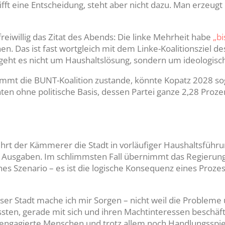
trifft eine Entscheidung, steht aber nicht dazu. Man erzeu
reiwillig das Zitat des Abends: Die linke Mehrheit habe
„bi
n. Das ist fast wortgleich mit dem Linke-Koalitionsziel de
 geht es nicht um Haushaltslösung, sondern um ideologisc
ommt die BUNT-Koalition zustande, könnte Kopatz 2028 s
n ohne politische Basis, dessen Partei ganze 2,28 Prozen
rt der Kämmerer die Stadt in vorläufiger Haushaltsführun
e Ausgaben. Im schlimmsten Fall übernimmt das Regierun
ches Szenario – es ist die logische Konsequenz eines Prozes
er Stadt mache ich mir Sorgen – nicht weil die Probleme
üssten, gerade mit sich und ihren Machtinteressen beschäft
s, engagierte Menschen und trotz allem noch Handlungsspi