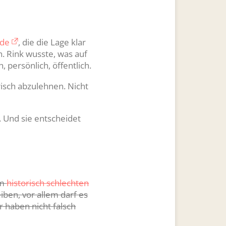
ede
, die die Lage klar
n. Rink wusste, was auf
 persönlich, öffentlich.
isch abzulehnen. Nicht
. Und sie entscheidet
em
historisch schlechten
ben, vor allem darf es
r haben nicht falsch