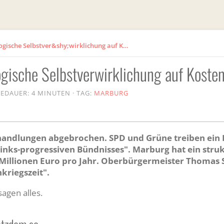
Koalitionspoker: Ideologische Selbstver&shy;wirklichung auf Kosten der Stadt
ogische Selbstver­wirklichung auf Koste
EDAUER: 4 MINUTEN
·
TAG:
MARBURG
rhandlungen abgebrochen. SPD und Grüne treiben ein 
links-progressiven Bündnisses". Marburg hat ein struk
4 Millionen Euro pro Jahr. Oberbürgermeister Thomas S
kriegszeit".
agen alles.