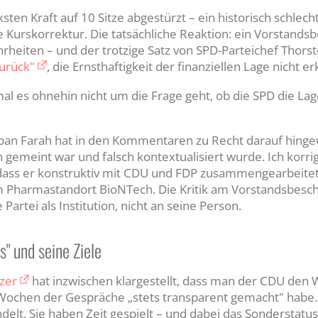
sten Kraft auf 10 Sitze abgestürzt – ein historisch schlech
 Kurskorrektur. Die tatsächliche Reaktion: ein Vorstands
rheiten – und der trotzige Satz von SPD-Parteichef Thor
zurück"
, die Ernsthaftigkeit der finanziellen Lage nicht e
al es ohnehin nicht um die Frage geht, ob die SPD die Lage
iban Farah hat in den Kommentaren zu Recht darauf hinge
 gemeint war und falsch kontextualisiert wurde. Ich korrig
dass er konstruktiv mit CDU und FDP zusammengearbeitet
harmastandort BioNTech. Die Kritik am Vorstandsbeschl
 Partei als Institution, nicht an seine Person.
" und seine Ziele
zer
hat inzwischen klargestellt, dass man der CDU den
Wochen der Gespräche „stets transparent gemacht" habe.
delt. Sie haben Zeit gespielt – und dabei das Sonderstatus