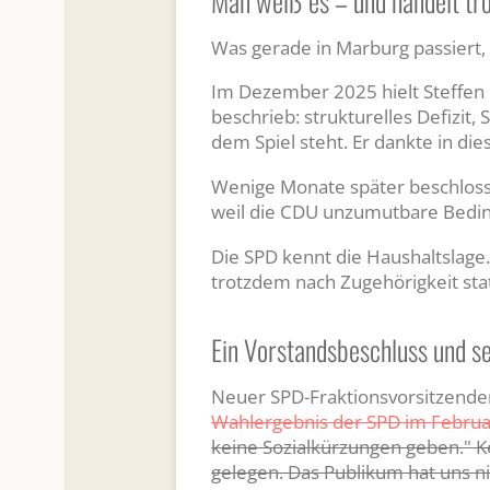
Man weiß es – und handelt tr
Was gerade in Marburg passiert, i
Im Dezember 2025 hielt Steffen 
beschrieb: strukturelles Defizit,
dem Spiel steht. Er dankte in die
Wenige Monate später beschloss 
weil die CDU unzumutbare Bedingu
Die SPD kennt die Haushaltslage.
trotzdem nach Zugehörigkeit sta
Ein Vorstandsbeschluss und s
Neuer SPD-Fraktionsvorsitzender
Wahlergebnis der SPD im Febru
keine Sozialkürzungen geben." Ke
gelegen. Das Publikum hat uns n