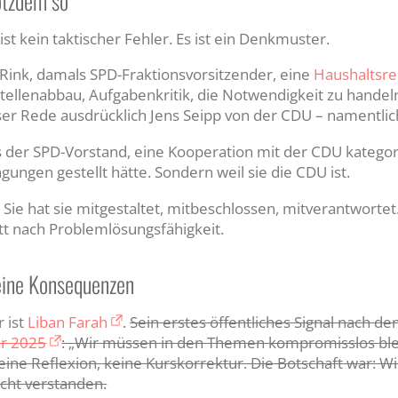
otzdem so
st kein taktischer Fehler. Es ist ein Denkmuster.
Rink, damals SPD-Fraktionsvorsitzender, eine
Haushaltsr
 Stellenabbau, Aufgabenkritik, die Notwendigkeit zu handel
ser Rede ausdrücklich Jens Seipp von der CDU – namentlich,
der SPD-Vorstand, eine Kooperation mit der CDU kategor
ngen gestellt hätte. Sondern weil sie die CDU ist.
 Sie hat sie mitgestaltet, mitbeschlossen, mitverantwortet
tt nach Problemlösungsfähigkeit.
eine Konsequenzen
 ist
Liban Farah
.
Sein erstes öffentliches Signal nach d
ar 2025
: „Wir müssen in den Themen kompromisslos blei
ine Reflexion, keine Kurskorrektur. Die Botschaft war: Wi
icht verstanden.