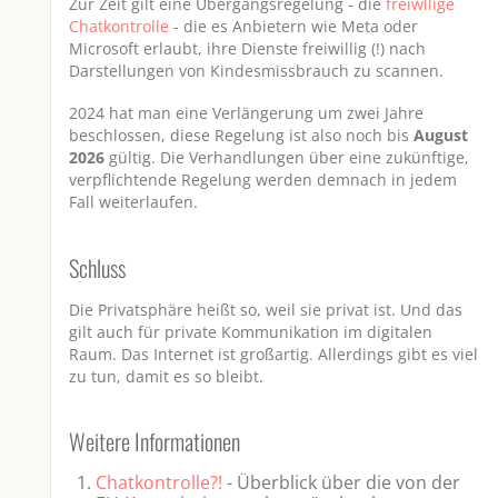
i
r
Zur Zeit gilt eine Übergangsregelung - die
freiwllige
Chatkontrolle
- die es Anbietern wie Meta oder
n
f
Microsoft erlaubt, ihre Dienste freiwillig (!) nach
g
u
Darstellungen von Kindesmissbrauch zu scannen.
s
l
2024 hat man eine Verlängerung um zwei Jahre
l
beschlossen, diese Regelung ist also noch bis
August
s
2026
gültig. Die Verhandlungen über eine zukünftige,
verpflichtende Regelung werden demnach in jedem
c
Fall weiterlaufen.
r
e
Schluss
e
n
Die Privatsphäre heißt so, weil sie privat ist. Und das
gilt auch für private Kommunikation im digitalen
Raum. Das Internet ist großartig. Allerdings gibt es viel
zu tun, damit es so bleibt.
Weitere Informationen
Chatkontrolle?!
- Überblick über die von der