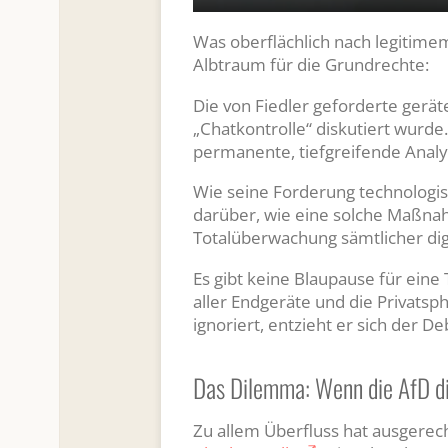
P
l
Was oberflächlich nach legitimem
a
Albtraum für die Grundrechte:
y
Die von Fiedler geforderte gerät
„Chatkontrolle“ diskutiert wurd
permanente, tiefgreifende Analy
Wie seine Forderung technologis
darüber, wie eine solche Maßnahm
Totalüberwachung sämtlicher digi
Es gibt keine Blaupause für eine 
aller Endgeräte und die Privatsp
ignoriert, entzieht er sich der D
Das Dilemma: Wenn die AfD die
Zu allem Überfluss hat ausgerec