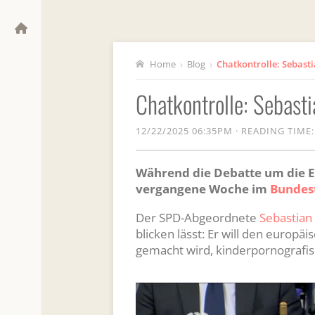
Home
›
Blog
›
Chatkontrolle: Sebast
12/22/2025 06:35PM
·
READING TIME:
Während die Debatte um die EU
vergangene Woche im
Bundes
Der SPD-Abgeordnete
Sebastian 
blicken lässt: Er will den europ
gemacht wird, kinderpornografis