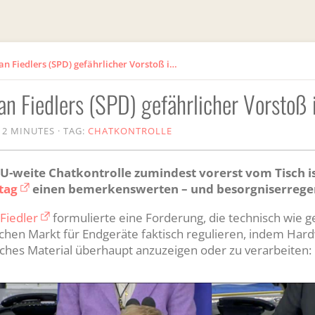
Chatkontrolle: Sebastian Fiedlers (SPD) gefährlicher Vorstoß im Bundestag
ian Fiedlers (SPD) gefährlicher Vorsto
 2 MINUTES
·
TAG:
CHATKONTROLLE
-weite Chatkontrolle zumindest vorerst vom Tisch ist,
tag
einen bemerkenswerten – und besorgniserrege
Fiedler
formulierte eine Forderung, die technisch wie ges
äischen Markt für Endgeräte faktisch regulieren, indem Har
ches Material überhaupt anzuzeigen oder zu verarbeiten: