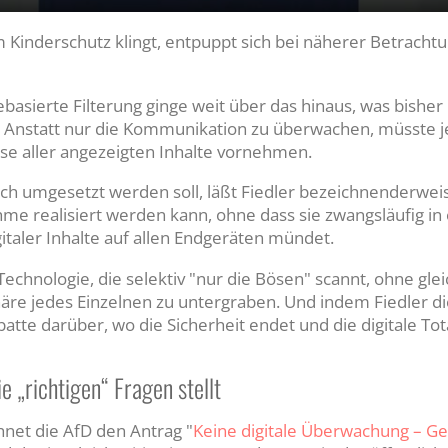
M
u
 Kinderschutz klingt, entpuppt sich bei näherer Betrachtu
t
e
ebasierte Filterung ginge weit über das hinaus, was bishe
e. Anstatt nur die Kommunikation zu überwachen, müsste 
se aller angezeigten Inhalte vornehmen.
ch umgesetzt werden soll, läßt Fiedler bezeichnenderweis
e realisiert werden kann, ohne dass sie zwangsläufig in 
taler Inhalte auf allen Endgeräten mündet.
Technologie, die selektiv "nur die Bösen" scannt, ohne gleic
häre jedes Einzelnen zu untergraben. Und indem Fiedler di
ebatte darüber, wo die Sicherheit endet und die digitale T
 „richtigen“ Fragen stellt
hnet die AfD den Antrag "
Keine digitale Überwachung – G