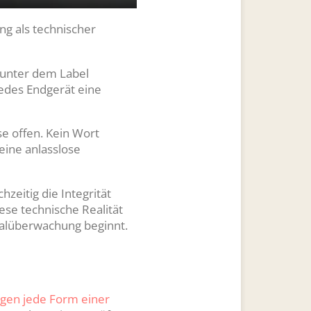
S
P
E
e
I
n
ng als technischer
t
P
t
t
e
r unter dem Label
i
r
jedes Endgerät eine
n
f
g
u
e offen. Kein Wort
s
l
eine anlasslose
l
s
c
hzeitig die Integrität
ese technische Realität
r
otalüberwachung beginnt.
e
e
n
egen jede Form einer