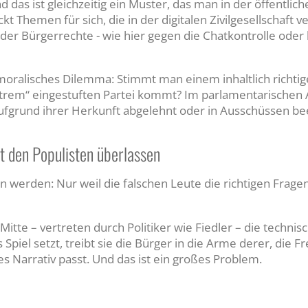
d das ist gleichzeitig ein Muster, das man in der öffentli
 Themen für sich, die in der digitalen Zivilgesellschaft v
t der Bürgerrechte - wie hier gegen die Chatkontrolle oder
 moralisches Dilemma: Stimmt man einem inhaltlich richti
xtrem“ eingestuften Partei kommt? Im parlamentarischen A
fgrund ihrer Herkunft abgelehnt oder in Ausschüssen bee
ht den Populisten überlassen
n werden: Nur weil die falschen Leute die richtigen Fragen
tte – vertreten durch Politiker wie Fiedler – die technisc
 Spiel setzt, treibt sie die Bürger in die Arme derer, die F
es Narrativ passt. Und das ist ein großes Problem.