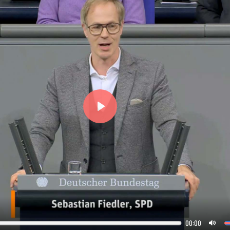
P
l
a
y
00:00