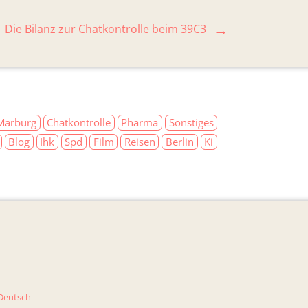
Die Bilanz zur Chatkontrolle beim 39C3
Marburg
Chatkontrolle
Pharma
Sonstiges
Blog
Ihk
Spd
Film
Reisen
Berlin
Ki
Deutsch